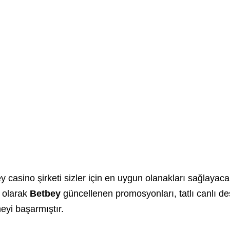
y casino şirketi sizler için en uygun olanakları sağlayaca
ı olarak
Betbey
güncellenen promosyonları, tatlı canlı dest
yi başarmıştır.