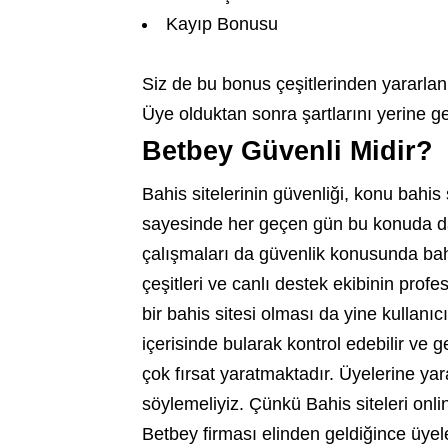
Kayıp Bonusu
Siz de bu bonus çeşitlerinden yararl
Üye olduktan sonra şartlarını yerine get
Betbey Güvenli Midir?
Bahis sitelerinin güvenliği, konu bahis 
sayesinde her geçen gün bu konuda dah
çalışmaları da güvenlik konusunda bahis 
çeşitleri ve canlı destek ekibinin profe
bir bahis sitesi olması da yine kullanıcıl
içerisinde bularak kontrol edebilir ve ge
çok fırsat yaratmaktadır. Üyelerine yar
söylemeliyiz. Çünkü Bahis siteleri onli
Betbey firması elinden geldiğince üyele