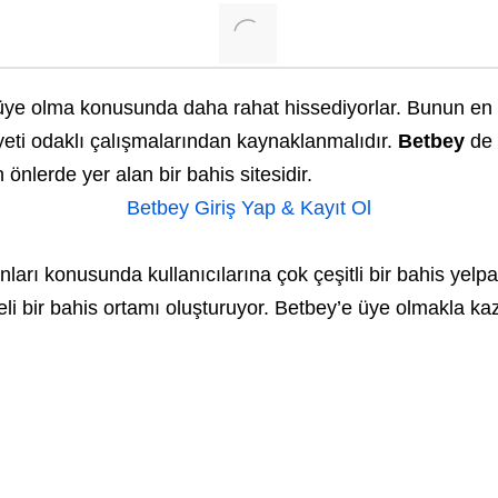
e üye olma konusunda daha rahat hissediyorlar. Bunun en 
yeti odaklı çalışmalarından kaynaklanmalıdır.
Betbey
de 
önlerde yer alan bir bahis sitesidir.
Betbey Giriş Yap & Kayıt Ol
arı konusunda kullanıcılarına çok çeşitli bir bahis yelpa
eli bir bahis ortamı oluşturuyor. Betbey’e üye olmakla ka