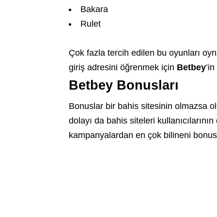
Bakara
Rulet
Çok fazla tercih edilen bu oyunları o
giriş adresini öğrenmek için
Betbey
’in
Betbey Bonusları
Bonuslar bir bahis sitesinin olmazsa ol
dolayı da bahis siteleri kullanıcıların
kampanyalardan en çok bilineni bonusl