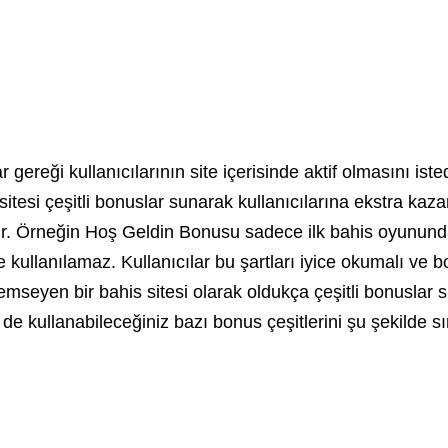
ar gereği kullanıcılarının site içerisinde aktif olmasını ist
tesi çeşitli bonuslar sunarak kullanıcılarına ekstra kaza
dir. Örneğin Hoş Geldin Bonusu sadece ilk bahis oyununda 
kullanılamaz. Kullanıcılar bu şartları iyice okumalı ve b
seyen bir bahis sitesi olarak oldukça çeşitli bonuslar s
e kullanabileceğiniz bazı bonus çeşitlerini şu şekilde sır