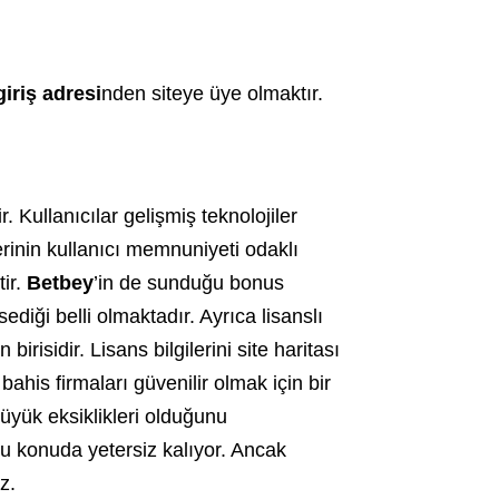
iriş adresi
nden siteye üye olmaktır.
. Kullanıcılar gelişmiş teknolojiler
inin kullanıcı memnuniyeti odaklı
tir.
Betbey
’in de sunduğu bonus
ediği belli olmaktadır. Ayrıca lisanslı
birisidir. Lisans bilgilerini site haritası
 bahis firmaları güvenilir olmak için bir
büyük eksiklikleri olduğunu
 Bu konuda yetersiz kalıyor. Ancak
z.